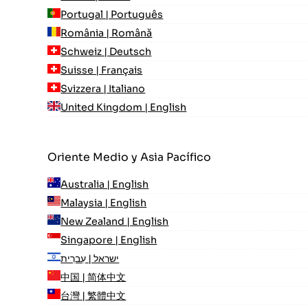
Portugal | Português
România | Română
Schweiz | Deutsch
Suisse | Français
Svizzera | Italiano
United Kingdom | English
Oriente Medio y Asia Pacífico
Australia | English
Malaysia | English
New Zealand | English
Singapore | English
ישראל | עִברִית
中国 | 简体中文
台灣 | 繁體中文