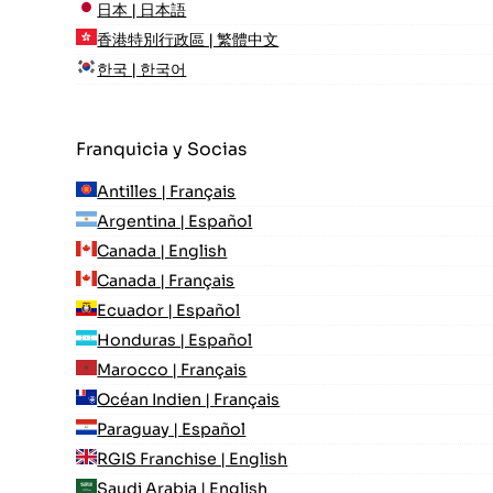
日本 | 日本語
香港特別行政區 | 繁體中文
한국 | 한국어
Franquicia y Socias
Antilles | Français
Argentina | Español
Canada | English
Canada | Français
Ecuador | Español
Honduras | Español
Marocco | Français
Océan Indien | Français
Paraguay | Español
RGIS Franchise | English
Saudi Arabia | English