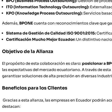
BPO (Business Process Outsourcing):
Gestión de proces
ITO (Information Technology Outsourcing):
Externaliza
KPO (Knowledge Process Outsourcing):
Servicios basa
Además,
BPONE
cuenta con reconocimientos clave que gar
Sistema de Gestión de Calidad ISO 9001:2015:
Certific
Certificación Mucho Mejor Ecuador:
Un distintivo nacio
Objetivo de la Alianza
El propósito de esta colaboración es claro:
posicionar a B
las expectativas del mercado ecuatoriano. A través de esta 
garantizar soluciones de alta precisión en diversas indus
Beneficios para los Clientes
Gracias a esta alianza, las empresas en Ecuador podrán acc
destacan: