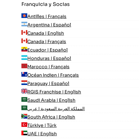
Franquicia y Socias
Antilles | Français
Argentina | Español
Canada | English
Canada | Français
Ecuador | Español
Honduras | Español
Marocco | Français
Océan Indien | Français
Paraguay | Español
RGIS Franchise | English
Saudi Arabia | English
المملكة العربية السعودية | عربي
South Africa | English
Türkiye | Türk
UAE | English