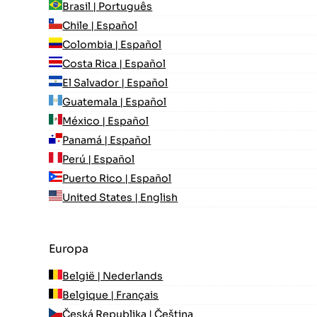
Brasil | Português
Chile | Español
Colombia | Español
Costa Rica | Español
El Salvador | Español
Guatemala | Español
México | Español
Panamá | Español
Perú | Español
Puerto Rico | Español
United States | English
Europa
België | Nederlands
Belgique | Français
Česká Republika | Čeština