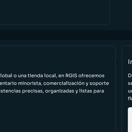
I
global o una tienda local, en RGIS ofrecemos
D
entario minorista, comercialización y soporte
s
stencias precisas, organizadas y listas para
u
f