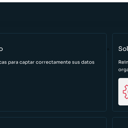
o
So
cas para captar correctamente sus datos
Rei
org