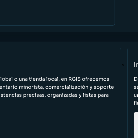
I
global o una tienda local, en RGIS ofrecemos
D
entario minorista, comercialización y soporte
s
stencias precisas, organizadas y listas para
u
f