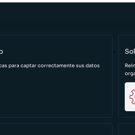
o
So
cas para captar correctamente sus datos
Rei
org