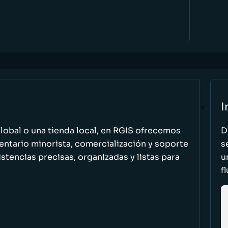
I
global o una tienda local, en RGIS ofrecemos
D
entario minorista, comercialización y soporte
s
stencias precisas, organizadas y listas para
u
f