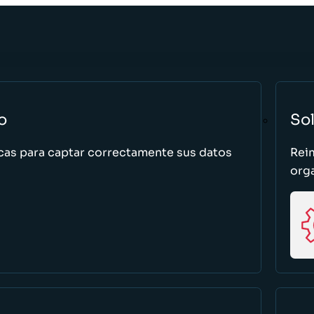
o
So
cas para captar correctamente sus datos
Rei
org