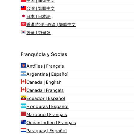
中国 | 简体中文
台灣 | 繁體中文
日本 | 日本語
香港特別行政區 | 繁體中文
한국 | 한국어
Franquicia y Socias
Antilles | Français
Argentina | Español
Canada | English
Canada | Français
Ecuador | Español
Honduras | Español
Marocco | Français
Océan Indien | Français
Paraguay | Español