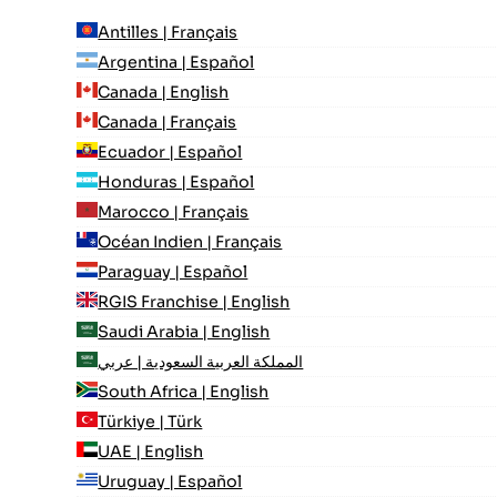
Antilles | Français
Argentina | Español
Canada | English
Canada | Français
Ecuador | Español
Honduras | Español
Marocco | Français
Océan Indien | Français
Paraguay | Español
RGIS Franchise | English
Saudi Arabia | English
المملكة العربية السعودية | عربي
South Africa | English
Türkiye | Türk
UAE | English
Uruguay | Español