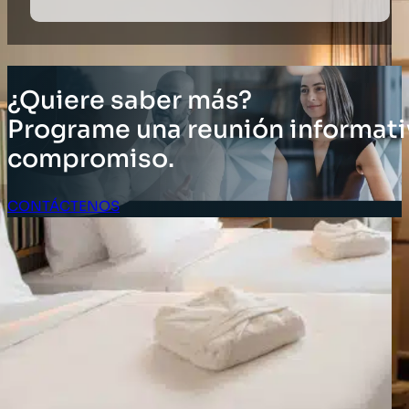
¿Quiere saber más?
Programe una reunión informati
compromiso.
CONTÁCTENOS
Acceso Clientes
SOLUCIONES
Soluciones de inventario
Soluciones empresariales
Soluciones para la cadena de suministro
Etiquetado de activos