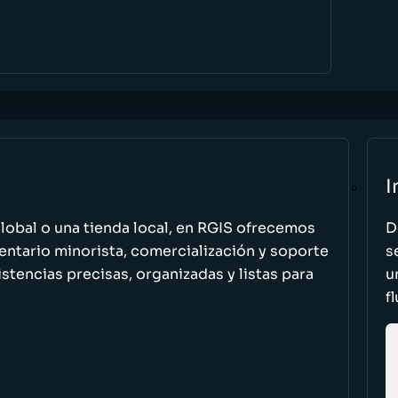
I
global o una tienda local, en RGIS ofrecemos
D
entario minorista, comercialización y soporte
s
stencias precisas, organizadas y listas para
u
f