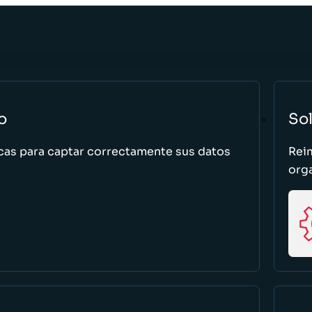
o
So
cas para captar correctamente sus datos
Rei
org