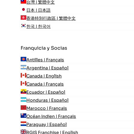
台灣 | 繁體中文
日本 | 日本語
香港特別行政區 | 繁體中文
한국 | 한국어
Franquicia y Socias
Antilles | Français
Argentina | Español
Canada | English
Canada | Français
Ecuador | Español
Honduras | Español
Marocco | Français
Océan Indien | Français
Paraguay | Español
RGIS Franchise | English