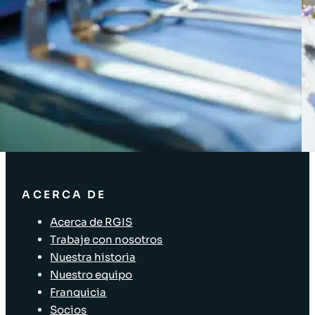
Acceso Clientes
SOLUCIONES
Soluciones de inventario
Soluciones empresariales
Soluciones para la cadena de suministro
Etiquetado de activos
Soluciones para el sector minorista
ACERCA DE
Acerca de RGIS
Trabaje con nosotros
Nuestra historia
Nuestro equipo
Franquicia
Socios