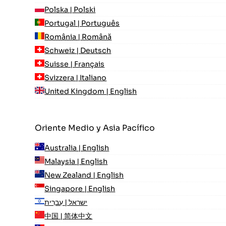
Polska | Polski
Portugal | Português
România | Română
Schweiz | Deutsch
Suisse | Français
Svizzera | Italiano
United Kingdom | English
Oriente Medio y Asia Pacífico
Australia | English
Malaysia | English
New Zealand | English
Singapore | English
ישראל | עִברִית
中国 | 简体中文