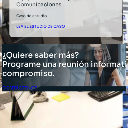
Comunicaciones
Caso de estudio
LEA EL ESTUDIO DE CASO
¿Quiere saber más?
Programe una reunión informati
compromiso.
CONTÁCTENOS
Acceso Clientes
SOLUCIONES
Soluciones de inventario