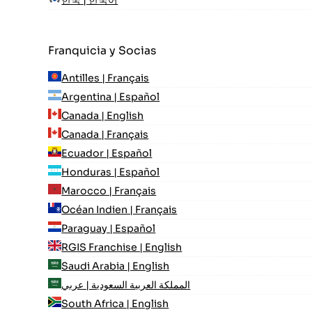
한국 | 한국어
Franquicia y Socias
Antilles | Français
Argentina | Español
Canada | English
Canada | Français
Ecuador | Español
Honduras | Español
Marocco | Français
Océan Indien | Français
Paraguay | Español
RGIS Franchise | English
Saudi Arabia | English
المملكة العربية السعودية | عربي
South Africa | English